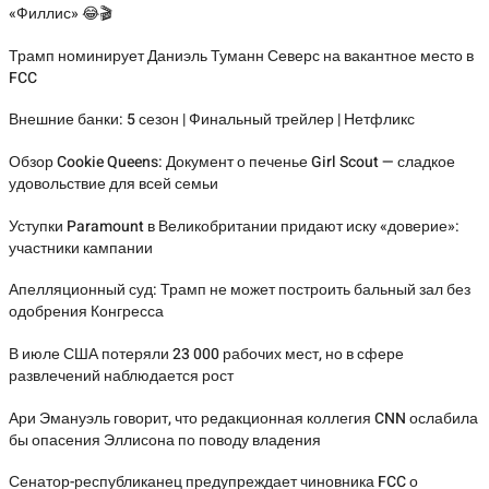
«Филлис» 😂🎬
Трамп номинирует Даниэль Туманн Северс на вакантное место в
FCC
Внешние банки: 5 сезон | Финальный трейлер | Нетфликс
Обзор Cookie Queens: Документ о печенье Girl Scout — сладкое
удовольствие для всей семьи
Уступки Paramount в Великобритании придают иску «доверие»:
участники кампании
Апелляционный суд: Трамп не может построить бальный зал без
одобрения Конгресса
В июле США потеряли 23 000 рабочих мест, но в сфере
развлечений наблюдается рост
Ари Эмануэль говорит, что редакционная коллегия CNN ослабила
бы опасения Эллисона по поводу владения
Сенатор-республиканец предупреждает чиновника FCC о