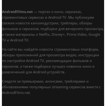
AndroidFilms.net
— портал о кино, сериалах,
стриминговых сервисах и Android TV. Мы публикуем
свежие новости киноиндустрии, трейлеры, обзоры
фильмов и сериалов, подборки для вечернего просмотра,
а также материалы о Netflix, Disney+, Prime Video, Google
TV и Android TV.
На сайте вы найдёте новости стриминговых платформ,
обзоры приложений для просмотра видео, инструкции
по настройке Android TV, рекомендации фильмов и
сериалов, а также подборки лучших новинок кино и
развлечений для Android-устройств.
Следите за премьерами, анонсами, трейлерами и
обновлениями популярных streaming-сервисов вместе с
AndroidFilms.net.