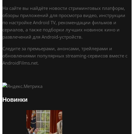
На сайте вы найдёте новости стриминговых платформ,
обзоры приложений для просмотра видео, инструкции
по настройке Android TV, рекомендации фильмов и
сериалов, а также подборки лучших новинок кино и
развлечений для Android-устройств.
Следите за премьерами, анонсами, трейлерами и
обновлениями популярных streaming-сервисов вместе с
AndroidFilms.net.
Новинки