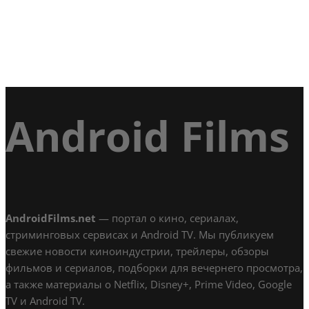
Android Films
AndroidFilms.net
— портал о кино, сериалах,
стриминговых сервисах и Android TV. Мы публикуем
свежие новости киноиндустрии, трейлеры, обзоры
фильмов и сериалов, подборки для вечернего просмотра,
а также материалы о Netflix, Disney+, Prime Video, Google
TV и Android TV.