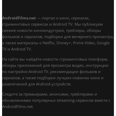
AndroidFilms.net
— портал о кино, сериалах,
стриминговых сервисах и Android TV. Мы публикуем
свежие новости киноиндустрии, трейлеры, обзоры
фильмов и сериалов, подборки для вечернего просмотра,
а также материалы о Netflix, Disney+, Prime Video, Google
TV и Android TV.
На сайте вы найдёте новости стриминговых платформ,
обзоры приложений для просмотра видео, инструкции
по настройке Android TV, рекомендации фильмов и
сериалов, а также подборки лучших новинок кино и
развлечений для Android-устройств.
Следите за премьерами, анонсами, трейлерами и
обновлениями популярных streaming-сервисов вместе с
AndroidFilms.net.