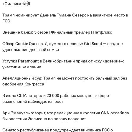
«Филлис» 😂🎬
Трамп номинирует Даниэль Туманн Северс на вакантное место в
FCC
Внешние банки: 5 сезон | Финальный трейлер | Нетфликс
Обзор Cookie Queens: Документ о печенье Girl Scout — сладкое
удовольствие для всей семьи
Уступки Paramount в Великобритании придают иску «доверие»:
участники кампании
Апелляционный суд: Трамп не может построить бальный зал без
одобрения Конгресса
В июле США потеряли 23 000 рабочих мест, но в сфере
развлечений наблюдается рост
Ари Эмануэль говорит, что редакционная коллегия CNN ослабила
бы опасения Эллисона по поводу владения
Сенатор-республиканец предупреждает чиновника FCC о