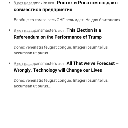
Ростех и Росатом создают
8 лет назад
maxim
вкл .
совместное предприятие
Вообще-то там за весь СНГ речь идет. Но для британских...
This Election is a
8 лет назад
cmsmasters
вкл .
Referendum on the Performance of Trump
Donec venenatis feugiat congue. Integer ipsum tellus,
accumsan ut purus...
All That we’ve Forecast –
9 лет назад
cmsmasters
вкл .
Wrongly. Technology will Change our Lives
Donec venenatis feugiat congue. Integer ipsum tellus,
accumsan ut purus...