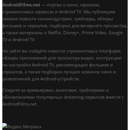
AndroidFilms.net
— портал о кино, сериалах,
стриминговых сервисах и Android TV. Мы публикуем
свежие новости киноиндустрии, трейлеры, обзоры
фильмов и сериалов, подборки для вечернего просмотра,
а также материалы о Netflix, Disney+, Prime Video, Google
TV и Android TV.
На сайте вы найдёте новости стриминговых платформ,
обзоры приложений для просмотра видео, инструкции
по настройке Android TV, рекомендации фильмов и
сериалов, а также подборки лучших новинок кино и
развлечений для Android-устройств.
Следите за премьерами, анонсами, трейлерами и
обновлениями популярных streaming-сервисов вместе с
AndroidFilms.net.