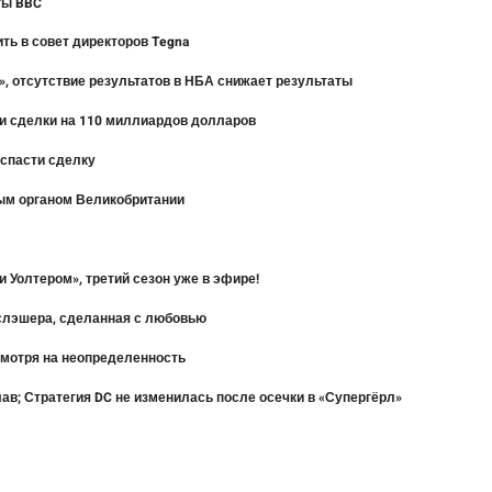
ты BBC
ть в совет директоров Tegna
рл», отсутствие результатов в НБА снижает результаты
и сделки на 110 миллиардов долларов
 спасти сделку
ным органом Великобритании
 Уолтером», третий сезон уже в эфире!
» слэшера, сделанная с любовью
смотря на неопределенность
в; Стратегия DC не изменилась после осечки в «Супергёрл»