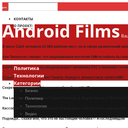
КОНТАКТЫ
Android Films
О ПРОЕКТЕ
Ваш
ТРЕНДЫ:
В июле США потеряли 23 000 рабочих мест, но в сфере развлечений на
Ари Эмануэль говорит, что редакционная коллегия CNN ослабила бы оп
Сенатор-республиканец предупреждает чиновника FCC о проверке сетев
Политика
Технологии
Судья приостановил приказ Трампу передать финансовые записи BBC
Категории
Секретная женщина | Официальный трейлер | Netflix
Бизнес
The Last House Review: Who Trapped Greta Lee & Wagner Moura in This Movie
Политика
Технологии
Кассовые сборы: «Человек-паук: Новый день» быстрее всех преодолее
Видео
Подожди… скажи мне, что это не настоящий человек?? #ПоследнийДом