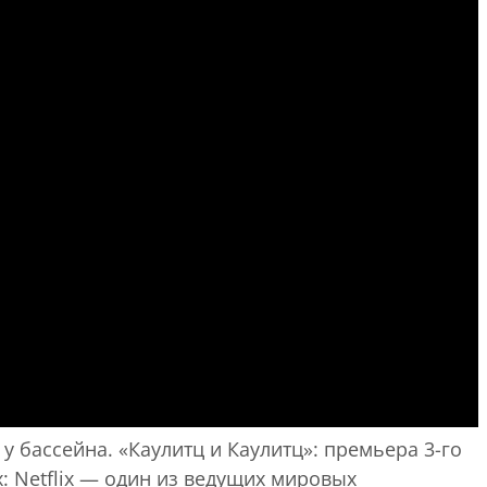
 бассейна. «Каулитц и Каулитц»: премьера 3-го
lix: Netflix — один из ведущих мировых