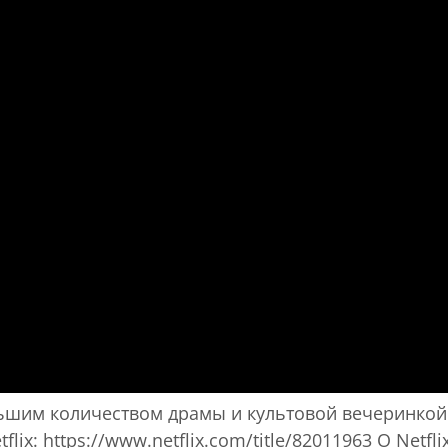
шим количеством драмы и культовой вечеринкой у
flix: https://www.netflix.com/title/82011963 О Netf