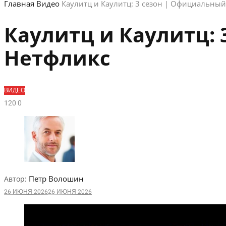
Главная
Видео
Каулитц и Каулитц: 3 сезон | Официальный
Каулитц и Каулитц: 
Нетфликс
ВИДЕО
12
0
0
Петр Волошин
Автор:
26 ИЮНЯ 2026
26 ИЮНЯ 2026