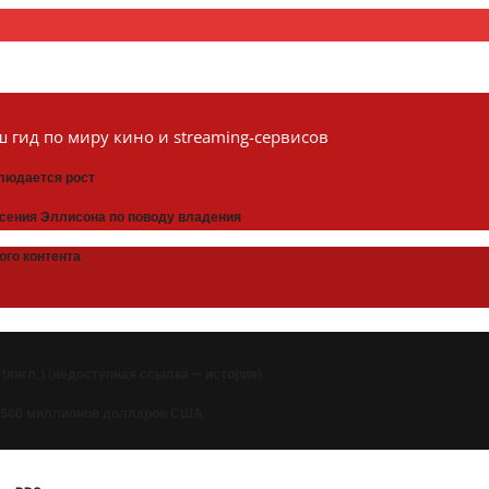
 гид по миру кино и streaming-сервисов
блюдается рост
асения Эллисона по поводу владения
ого контента
? (англ.) (недоступная ссылка — история).
т 500 миллионов долларов США