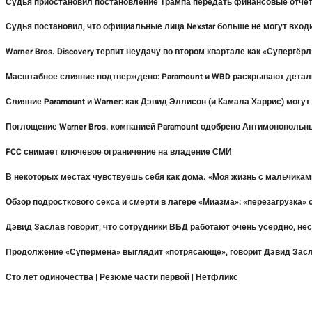
Судья приостановил постановление Трампа передать финансовые отче
Судья постановил, что официальные лица Nexstar больше не могут входи
Warner Bros. Discovery терпит неудачу во втором квартале как «Супергё
Масштабное слияние подтверждено: Paramount и WBD раскрывают детал
Слияние Paramount и Warner: как Дэвид Эллисон (и Камала Харрис) могут
Поглощение Warner Bros. компанией Paramount одобрено Антимонополь
FCC снимает ключевое ограничение на владение СМИ
В некоторых местах чувствуешь себя как дома. «Моя жизнь с мальчиками
Обзор подросткового секса и смерти в лагере «Миазма»: «перезагрузка
Дэвид Заслав говорит, что сотрудники ВБД работают очень усердно, не
Продолжение «Супермена» выглядит «потрясающе», говорит Дэвид Засла
Сто лет одиночества | Резюме части первой | Нетфликс