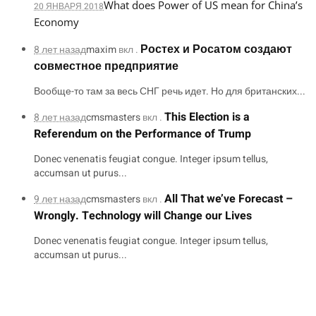
What does Power of US mean for China’s
20 ЯНВАРЯ 2018
Economy
Ростех и Росатом создают
8 лет назад
maxim
вкл .
совместное предприятие
Вообще-то там за весь СНГ речь идет. Но для британских...
This Election is a
8 лет назад
cmsmasters
вкл .
Referendum on the Performance of Trump
Donec venenatis feugiat congue. Integer ipsum tellus,
accumsan ut purus...
All That we’ve Forecast –
9 лет назад
cmsmasters
вкл .
Wrongly. Technology will Change our Lives
Donec venenatis feugiat congue. Integer ipsum tellus,
accumsan ut purus...