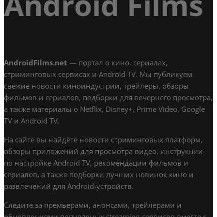
Android Films
AndroidFilms.net
— портал о кино, сериалах,
стриминговых сервисах и Android TV. Мы публикуем
свежие новости киноиндустрии, трейлеры, обзоры
фильмов и сериалов, подборки для вечернего просмотра,
а также материалы о Netflix, Disney+, Prime Video, Google
TV и Android TV.
На сайте вы найдёте новости стриминговых платформ,
обзоры приложений для просмотра видео, инструкции
по настройке Android TV, рекомендации фильмов и
сериалов, а также подборки лучших новинок кино и
развлечений для Android-устройств.
Следите за премьерами, анонсами, трейлерами и
обновлениями популярных streaming-сервисов вместе с