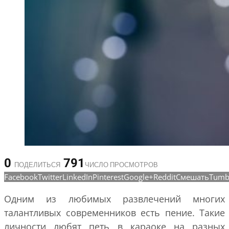
0
791
ПОДЕЛИТЬСЯ
ЧИСЛО ПРОСМОТРОВ
Facebook
Twitter
LinkedIn
Pinterest
Google+
Reddit
Смешать
Tumb
Одним из любимых развлечений многих
талантливых современников есть пение. Такие
личности любят петь в караоке на разных