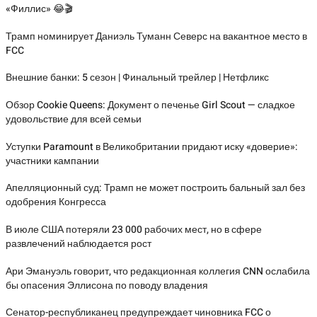
«Филлис» 😂🎬
Трамп номинирует Даниэль Туманн Северс на вакантное место в
FCC
Внешние банки: 5 сезон | Финальный трейлер | Нетфликс
Обзор Cookie Queens: Документ о печенье Girl Scout — сладкое
удовольствие для всей семьи
Уступки Paramount в Великобритании придают иску «доверие»:
участники кампании
Апелляционный суд: Трамп не может построить бальный зал без
одобрения Конгресса
В июле США потеряли 23 000 рабочих мест, но в сфере
развлечений наблюдается рост
Ари Эмануэль говорит, что редакционная коллегия CNN ослабила
бы опасения Эллисона по поводу владения
Сенатор-республиканец предупреждает чиновника FCC о