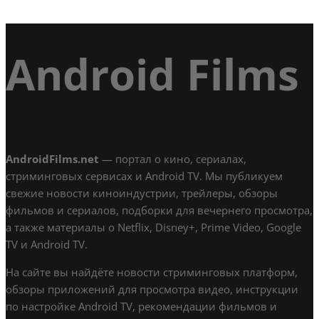
Android Films
AndroidFilms.net
— портал о кино, сериалах,
стриминговых сервисах и Android TV. Мы публикуем
свежие новости киноиндустрии, трейлеры, обзоры
фильмов и сериалов, подборки для вечернего просмотра,
а также материалы о Netflix, Disney+, Prime Video, Google
TV и Android TV.
На сайте вы найдёте новости стриминговых платформ,
обзоры приложений для просмотра видео, инструкции
по настройке Android TV, рекомендации фильмов и