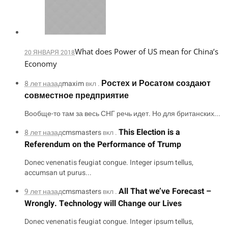
What does Power of US mean for China’s
20 ЯНВАРЯ 2018
Economy
Ростех и Росатом создают
8 лет назад
maxim
вкл .
совместное предприятие
Вообще-то там за весь СНГ речь идет. Но для британских...
This Election is a
8 лет назад
cmsmasters
вкл .
Referendum on the Performance of Trump
Donec venenatis feugiat congue. Integer ipsum tellus,
accumsan ut purus...
All That we’ve Forecast –
9 лет назад
cmsmasters
вкл .
Wrongly. Technology will Change our Lives
Donec venenatis feugiat congue. Integer ipsum tellus,