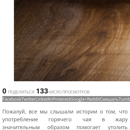
0
133
ПОДЕЛИТЬСЯ
ЧИСЛО ПРОСМОТРОВ
Facebook
Twitter
LinkedIn
Pinterest
Google+
Reddit
Смешать
Tumb
Пожалуй, все мы слышали истории о том, что
употребление горячего чая в жару
значительным образом помогает утолить